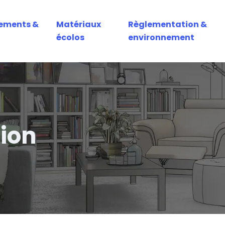
ements &
Matériaux
Règlementation &
écolos
environnement
tion