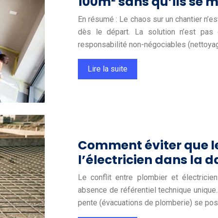
100m² sans qu’ils se 
En résumé : Le chaos sur un chantier n’est
dès le départ. La solution n’est pa
responsabilité non-négociables (nettoyag
Lire la suite
Comment éviter que le
l’électricien dans la da
Le conflit entre plombier et électrici
absence de référentiel technique unique. 
pente (évacuations de plomberie) se pos