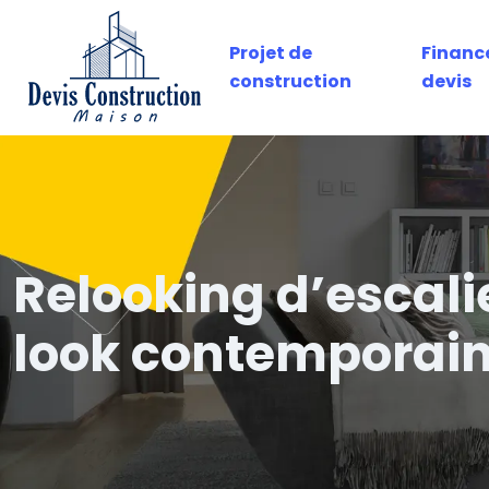
Projet de
Financ
construction
devis
Relooking d’escalie
look contemporai