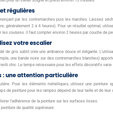
iel pour un travail soigné et prend environ 15 minutes.
et régulières
mmençant par les contremarches puis les marches. Laissez séc
e, généralement 2 à 4 heures). Pour un résultat optimal, utilis
ter les coulures. Il faut compter environ 2 heures par couche de 
isez votre escalier
dé de gris subtil crée une ambiance douce et élégante. L’utili
ple, une bande noire sur des contremarches blanches) apporten
ieilli chic. Le temps nécessaire pour les effets décoratifs varie
: une attention particulière
lière. Pour les éléments métalliques, utilisez une peinture 
emps de peinture pour les rampes dépend de leur taille et de leu
iorer l’adhérence de la peinture sur les surfaces lisses.
 peinture de qualité supérieure.