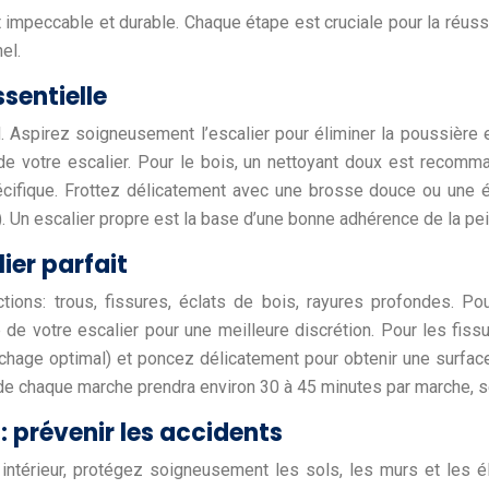
impeccable et durable. Chaque étape est cruciale pour la réussite
el.
sentielle
. Aspirez soigneusement l’escalier pour éliminer la poussière 
 de votre escalier. Pour le bois, un nettoyant doux est recomm
écifique. Frottez délicatement avec une brosse douce ou une 
. Un escalier propre est la base d’une bonne adhérence de la pei
ier parfait
tions: trous, fissures, éclats de bois, rayures profondes. Pou
de votre escalier pour une meilleure discrétion. Pour les fiss
ge optimal) et poncez délicatement pour obtenir une surface lis
e chaque marche prendra environ 30 à 45 minutes par marche, selo
: prévenir les accidents
 intérieur, protégez soigneusement les sols, les murs et les 