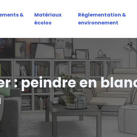
ements &
Matériaux
Règlementation &
écolos
environnement
r : peindre en blanc
n