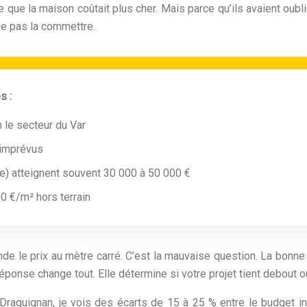
 que la maison coûtait plus cher. Mais parce qu’ils avaient oublié
 ne pas la commettre.
s :
 le secteur du Var
 imprévus
e) atteignent souvent 30 000 à 50 000 €
0 €/m² hors terrain
e le prix au mètre carré. C’est la mauvaise question. La bonne q
 réponse change tout. Elle détermine si votre projet tient debout o
aguignan, je vois des écarts de 15 à 25 % entre le budget init