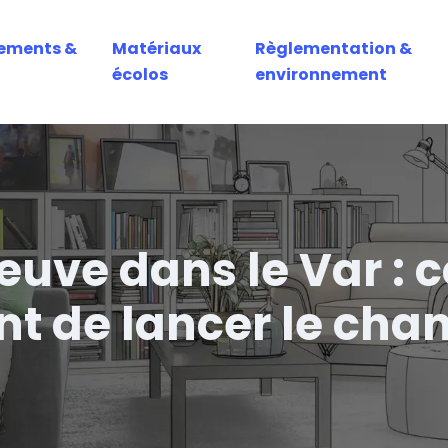
ements &
Matériaux
Règlementation &
écolos
environnement
euve dans le Var :
t de lancer le chan