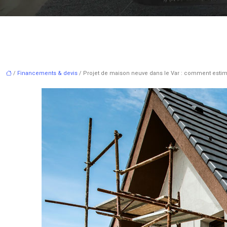
/
Financements & devis
/ Projet de maison neuve dans le Var : comment estime