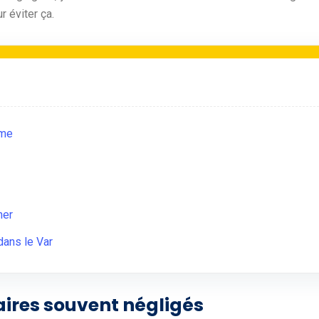
 éviter ça.
ime
ner
dans le Var
aires souvent négligés