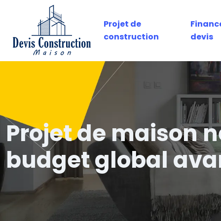
Projet de
Financ
construction
devis
Projet de maison n
budget global avan